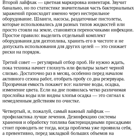
Второй лайфхак — цветная маркировка инвентаря. Звучит
банально, но по статистике значительная часть бактериальных
заражений происходит именно через нестерильное
оборудование. Шланги, насосы, раздаточные пистолеты,
которые использовались для разных типов жидкостей или
просто стояли на земле, становятся переносчиками инфекции.
Простое правило: выделить отдельный комплект
оборудования для дизтоплива, хранить его в чистоте и не
допускать использования для других целей — это снижает
риски на порядок.
Третий совет — регулярный отбор проб. Не нужно ждать,
пока техника начнет глохнуть или фильтры зальет черной
слизью. Достаточно раз в месяц, особенно перед началом
активного сезона работ, отобрать пробу со дна резервуара.
Прозрачная емкость покажет все: наличие воды, осадка,
изменение цвета. Если на дне появилась четко различимая
прослойка воды или видны хлопья осадка — это сигнал к
немедленным действиям по очистке.
Четвертый, и, пожалуй, самый важный лайфхак —
профилактика лучше лечения. Дезинфекцию системы
хранения и обработку топлива бактерицидными присадками
стоит проводить не тогда, когда проблема уже проявила себя,
а превентивно, перед закладкой больших объемов на