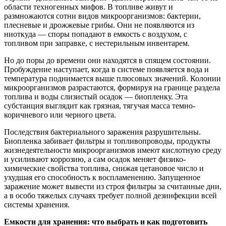
области техногенных мифов. В топливе живут и
размножаются сотни видов микроорганизмов: бактерии,
плесневые и дрожжевые грибы. Они не появляются из
ниоткуда — споры попадают в емкость с воздухом, с
топливом при заправке, с нестерильным инвентарем.
Но до поры до времени они находятся в спящем состоянии.
Пробуждение наступает, когда в системе появляется вода и
температура поднимается выше плюсовых значений. Колонии
микроорганизмов разрастаются, формируя на границе раздела
топлива и воды слизистый осадок — биопленку. Эта
субстанция выглядит как грязная, тягучая масса темно-
коричневого или черного цвета.
Последствия бактериального заражения разрушительны.
Биопленка забивает фильтры и топливопроводы, продукты
жизнедеятельности микроорганизмов имеют кислотную среду
и усиливают коррозию, а сам осадок меняет физико-
химические свойства топлива, снижая цетановое число и
ухудшая его способность к воспламенению. Запущенное
заражение может вывести из строя фильтры за считанные дни,
а в особо тяжелых случаях требует полной дезинфекции всей
системы хранения.
Емкости для хранения: что выбрать и как подготовить