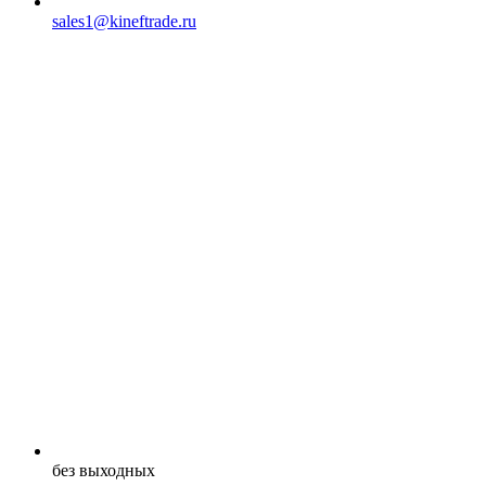
sales1@kineftrade.ru
без выходных