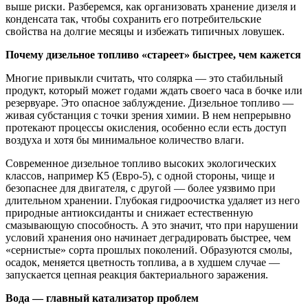
выше риски. Разберемся, как организовать хранение дизеля и
конденсата так, чтобы сохранить его потребительские
свойства на долгие месяцы и избежать типичных ловушек.
Почему дизельное топливо «стареет» быстрее, чем кажется
Многие привыкли считать, что солярка — это стабильный
продукт, который может годами ждать своего часа в бочке или
резервуаре. Это опасное заблуждение. Дизельное топливо —
живая субстанция с точки зрения химии. В нем непрерывно
протекают процессы окисления, особенно если есть доступ
воздуха и хотя бы минимальное количество влаги.
Современное дизельное топливо высоких экологических
классов, например К5 (Евро-5), с одной стороны, чище и
безопаснее для двигателя, с другой — более уязвимо при
длительном хранении. Глубокая гидроочистка удаляет из него
природные антиоксиданты и снижает естественную
смазывающую способность. А это значит, что при нарушении
условий хранения оно начинает деградировать быстрее, чем
«сернистые» сорта прошлых поколений. Образуются смолы,
осадок, меняется цветность топлива, а в худшем случае —
запускается цепная реакция бактериального заражения.
Вода — главный катализатор проблем