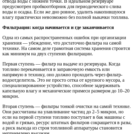
отвода воды с нижней точки. В идеальном резервуаре
предусмотрен пробкоотборник для периодического слива
воды и осадка. Если же дно ровное, удалить накопившуюся
влагу практически невозможно без полной выкачки топлива.
Фильтрация: когда начинается и где заканчивается
Одна из самых распространенных ошибок при организации
хранения — убеждение, что достаточно фильтра на самой
технике. На самом деле грамотная система хранения строится
как минимум на двух ступенях фильтрации.
Первая ступень — фильтр на выдаче из резервуара. Когда
топливо перекачивается в заправочную емкость или
напрямую в технику, оно должно проходить через фильтр-
водоотделитель. Это не просто сетка от крупного мусора, а
специализированное устройство, способное задерживать
капельную влагу и механические примеси размером до 10–20
микрон.
Вторая ступень — фильтры тонкой очистки на самой технике.
Они рассчитаны на улавливание частиц до 2–5 микрон, но
если на первой ступени топливо поступает в бак машины с
водой и грязью, ресурс штатных фильтров сокращается в разы,
а риск выхода из строя топливной аппаратуры становится
неприемлемо высоким.