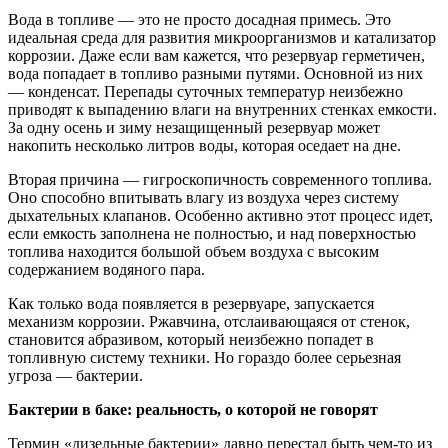
Вода в топливе — это не просто досадная примесь. Это
идеальная среда для развития микроорганизмов и катализатор
коррозии. Даже если вам кажется, что резервуар герметичен,
вода попадает в топливо разными путями. Основной из них
— конденсат. Перепады суточных температур неизбежно
приводят к выпадению влаги на внутренних стенках емкости.
За одну осень и зиму незащищенный резервуар может
накопить несколько литров воды, которая оседает на дне.
Вторая причина — гигроскопичность современного топлива.
Оно способно впитывать влагу из воздуха через систему
дыхательных клапанов. Особенно активно этот процесс идет,
если емкость заполнена не полностью, и над поверхностью
топлива находится большой объем воздуха с высоким
содержанием водяного пара.
Как только вода появляется в резервуаре, запускается
механизм коррозии. Ржавчина, отслаивающаяся от стенок,
становится абразивом, который неизбежно попадет в
топливную систему техники. Но гораздо более серьезная
угроза — бактерии.
Бактерии в баке: реальность, о которой не говорят
Термин «дизельные бактерии» давно перестал быть чем-то из