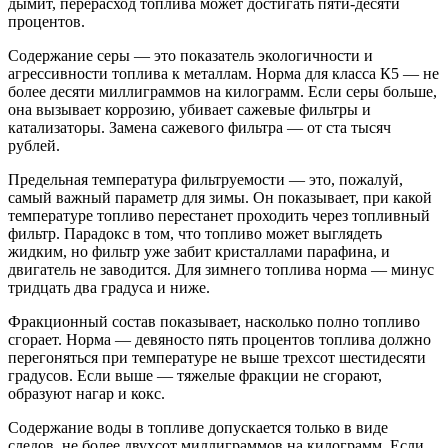
дымит, перерасход топлива может достигать пяти-десяти
процентов.
Содержание серы — это показатель экологичности и
агрессивности топлива к металлам. Норма для класса К5 — не
более десяти миллиграммов на килограмм. Если серы больше,
она вызывает коррозию, убивает сажевые фильтры и
катализаторы. Замена сажевого фильтра — от ста тысяч
рублей.
Предельная температура фильтруемости — это, пожалуй,
самый важный параметр для зимы. Он показывает, при какой
температуре топливо перестанет проходить через топливный
фильтр. Парадокс в том, что топливо может выглядеть
жидким, но фильтр уже забит кристаллами парафина, и
двигатель не заводится. Для зимнего топлива норма — минус
тридцать два градуса и ниже.
Фракционный состав показывает, насколько полно топливо
сгорает. Норма — девяносто пять процентов топлива должно
перегоняться при температуре не выше трехсот шестидесяти
градусов. Если выше — тяжелые фракции не сгорают,
образуют нагар и кокс.
Содержание воды в топливе допускается только в виде
следов, не более двухсот миллиграммов на килограмм. Если