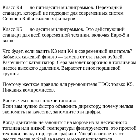
Класс К4 — до пятидесяти миллиграммов. Переходный
стандарт, который не подходит для современных систем
Common Rail и сажевых фильтров.
Класс К5 — до десяти миллиграммов. Это действующий
стандарт для всей современной техники, включая Евро-5 и
выше.
Что будет, если залить К3 или К4 в современный двигатель?
Забьется сажевый фильтр — замена от ста тысяч рублей.
Разрушится катализатор. Сера вызовет коррозию в топливном
насосе высокого давления. Вырастет износ поршневой
группы.
Поэтому жесткое правило для руководителя ТЭО: только К5.
Никаких компромиссов.
Риски: чем грозит плохое топливо
Если вам нужно быстро объяснить директору, почему нельзя
экономить на качестве, запомните эти цифры.
Когда двигатель не заводится на морозе из-за несезонного
топлива или низкой температуры фильтруемости, это простой
техники, эвакуатор, срыв графика. Ущерб начинается от
десяти тысяч рублей за вызов и может исчисляться