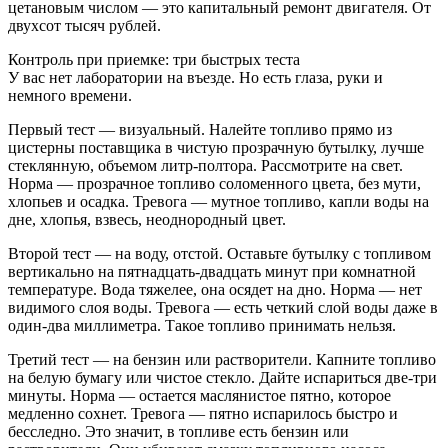
цетановым числом — это капитальный ремонт двигателя. От
двухсот тысяч рублей.
Контроль при приемке: три быстрых теста
У вас нет лаборатории на въезде. Но есть глаза, руки и
немного времени.
Первый тест — визуальный. Налейте топливо прямо из
цистерны поставщика в чистую прозрачную бутылку, лучше
стеклянную, объемом литр-полтора. Рассмотрите на свет.
Норма — прозрачное топливо соломенного цвета, без мути,
хлопьев и осадка. Тревога — мутное топливо, капли воды на
дне, хлопья, взвесь, неоднородный цвет.
Второй тест — на воду, отстой. Оставьте бутылку с топливом
вертикально на пятнадцать-двадцать минут при комнатной
температуре. Вода тяжелее, она осядет на дно. Норма — нет
видимого слоя воды. Тревога — есть четкий слой воды даже в
один-два миллиметра. Такое топливо принимать нельзя.
Третий тест — на бензин или растворители. Капните топливо
на белую бумагу или чистое стекло. Дайте испариться две-три
минуты. Норма — остается маслянистое пятно, которое
медленно сохнет. Тревога — пятно испарилось быстро и
бесследно. Это значит, в топливе есть бензин или