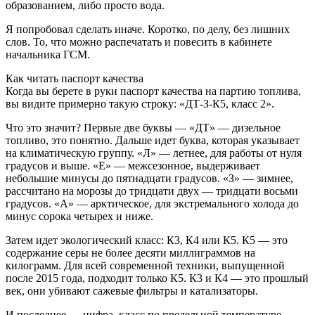
образованием, либо просто вода.
Я попробовал сделать иначе. Коротко, по делу, без лишних
слов. То, что можно распечатать и повесить в кабинете
начальника ГСМ.
Как читать паспорт качества
Когда вы берете в руки паспорт качества на партию топлива,
вы видите примерно такую строку: «ДТ-З-К5, класс 2».
Что это значит? Первые две буквы — «ДТ» — дизельное
топливо, это понятно. Дальше идет буква, которая указывает
на климатическую группу. «Л» — летнее, для работы от нуля
градусов и выше. «Е» — межсезонное, выдерживает
небольшие минусы до пятнадцати градусов. «З» — зимнее,
рассчитано на морозы до тридцати двух — тридцати восьми
градусов. «А» — арктическое, для экстремального холода до
минус сорока четырех и ниже.
Затем идет экологический класс: К3, К4 или К5. К5 — это
содержание серы не более десяти миллиграммов на
килограмм. Для всей современной техники, выпущенной
после 2015 года, подходит только К5. К3 и К4 — это прошлый
век, они убивают сажевые фильтры и катализаторы.
И последнее — цифра, класс по предельной температуре