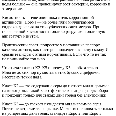
воды больше — она провоцирует рост бактерий, коррозию и
замерзание.
Кислотность — еще один показатель коррозионной
активности. Норма — не более пяти миллиграммов
гидроксида калия на сто кубических сантиметров. При
повышенной кислотности топливо разрушает топливную
аппаратуру изнутри.
Практический совет: попросите у поставщика паспорт
качества до того, как цистерна подъедет к вашему складу. И
сравните цифры с этими нормативами. Если что-то не так —
не принимайте топливо.
Что значат классы К2–К5 и почему К5 — обязательно
Многие до сих пор путаются в этих буквах с цифрами.
Расставим точки над i.
Класс К2 — это содержание серы до пятисот миллиграммов
на килограмм. Такой класс фактически запрещен для оборота
и подходит только для старых двигателей без электроники.
Класс К3 — до трехсот пятидесяти миллиграммов серы.
Почти не встречается на рынке. Может использоваться только
на устаревших двигателях стандарта Евро-2 или Евро-3.