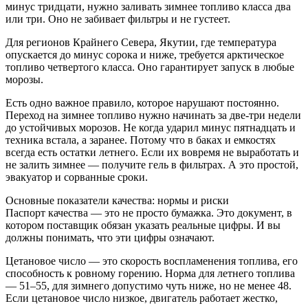
минус тридцати, нужно заливать зимнее топливо класса два
или три. Оно не забивает фильтры и не густеет.
Для регионов Крайнего Севера, Якутии, где температура
опускается до минус сорока и ниже, требуется арктическое
топливо четвертого класса. Оно гарантирует запуск в любые
морозы.
Есть одно важное правило, которое нарушают постоянно.
Переход на зимнее топливо нужно начинать за две-три недели
до устойчивых морозов. Не когда ударил минус пятнадцать и
техника встала, а заранее. Потому что в баках и емкостях
всегда есть остатки летнего. Если их вовремя не выработать и
не залить зимнее — получите гель в фильтрах. А это простой,
эвакуатор и сорванные сроки.
Основные показатели качества: нормы и риски
Паспорт качества — это не просто бумажка. Это документ, в
котором поставщик обязан указать реальные цифры. И вы
должны понимать, что эти цифры означают.
Цетановое число — это скорость воспламенения топлива, его
способность к ровному горению. Норма для летнего топлива
— 51–55, для зимнего допустимо чуть ниже, но не менее 48.
Если цетановое число низкое, двигатель работает жестко,