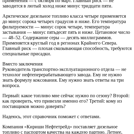
применения — с октября по март. Главный риск — не
заводится в лютый холод ниже минус тридцати пяти.
Арктическое дизельное топливо класса четыре применяется
до минус сорока четырех градусов и ниже. Его температура
фильтруемости — минус сорок четыре, температура
застывания — минус пятьдесят пять и ниже. Цетановое число
— 48–52. Содержание серы — десять миллиграммов.
Применяется круглый год в регионах Крайнего Севера.
Главный риск — плохая смазывающая способность, требуются
специальные присадки.
Вместо заключения
Руководитель транспортно-эксплуатационного отдела — не
технолог нефтеперерабатывающего завода. Ему не нужно
знать формулу коксования. Ему нужно знать ответы на три
вопроса.
Первый: какое топливо мне сейчас нужно по сезону? Второй:
как проверить, что привезли именно его? Третий: кому из
поставщиков можно доверять?
Надеюсь, этот справочник поможет с ответами.
Компания «Кириши Нефтетрейд» поставляет дизельное
топливо с паспортом качества на каждую партию. Летнее,